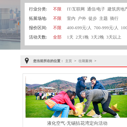
行业分类:
不限
IT/互联网
通信/电子
建筑房地
拓展场地:
不限
室内
户外
徒步
主题
骑行
报价区间:
不限
400-699元/人
700-999元/人
10
活动天数:
全部
1天
2天1晚
3天2晚
3天以上
您当前所在的位置：
主页
>
往期案例
>
液化空气·无锡拈花湾定向活动