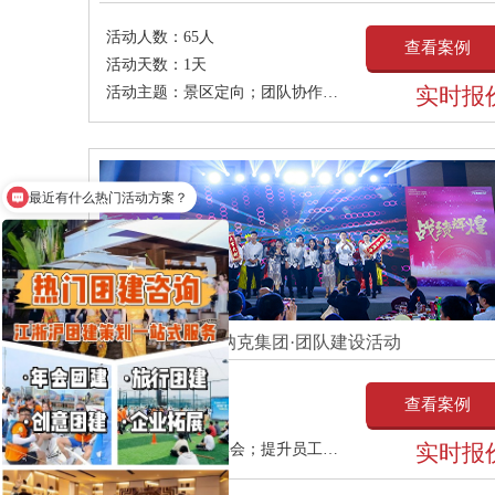
活动人数：
65人
查看案例
活动天数：
1天
实时报
活动主题：
景区定向；团队协作；增强团队凝聚力；
最近有什么热门活动方案？
天纳克集团·团队建设活动
活动人数：
120人
查看案例
活动天数：
1天
实时报
活动主题：
企业年会；提升员工荣誉感；加强团队凝聚力