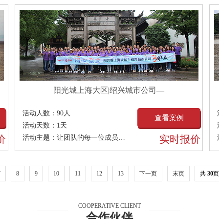
阳光城上海大区|绍兴城市公司—
活动人数：
90人
查看案例
活动天数：
1天
价
实时报价
活动主题：
让团队的每一位成员都充分发挥自我才能，足智多谋
7
8
9
10
11
12
13
下一页
末页
共
30
页
COOPERATIVE CLIENT
合作伙伴