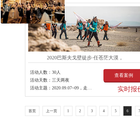
2020巴斯夫戈壁徒步·任苍茫大漠，
活动人数：
30人
查看案例
活动天数：
三天两夜
实时报
活动主题：
2020.09.07~09，走进敦煌，走进戈壁，2020巴斯夫精英戈壁
首页
上一页
1
2
3
4
5
6