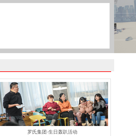
罗氏集团·生日轰趴活动