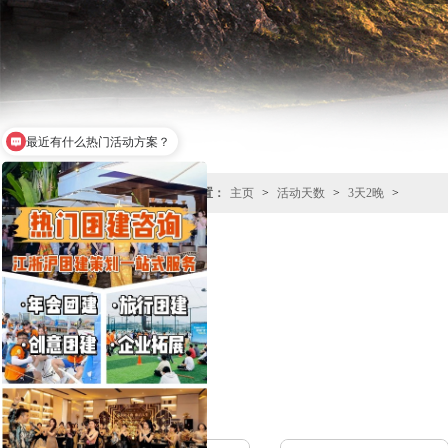
最近有什么热门活动方案？
您当前所在的位置：
主页
>
活动天数
>
3天2晚
>
共
0
页
0
条记录