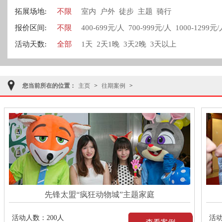
拓展场地:
不限
室内
户外
徒步
主题
骑行
报价区间:
不限
400-699元/人
700-999元/人
1000-1299元
活动天数:
全部
1天
2天1晚
3天2晚
3天以上
您当前所在的位置：
主页
>
往期案例
>
先锋太盟“疯狂动物城”主题家庭
活动人数：
200人
活