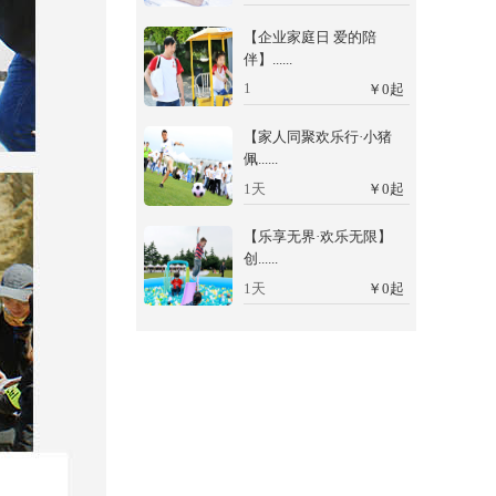
【企业家庭日 爱的陪
伴】......
1
￥
0
起
【家人同聚欢乐行·小猪
佩......
1天
￥
0
起
【乐享无界·欢乐无限】
创......
1天
￥
0
起