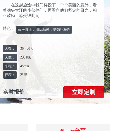
在这趟旅途中我们将设下一个个美丽的意外，看
着满头大汗的小伙伴们，再看向他们坚定的目光，相
互鼓励，感受彼此间
特色：
放松减压；团队精神；增强积极性
人数：
30-400人
天数：
2天1晚
车程：
45min
行程：
不限
实时报价
分享