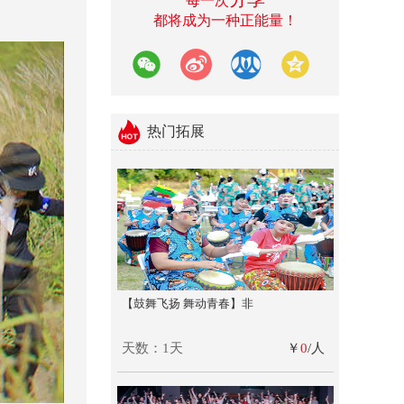
每一次
都将成为一种正能量！
热门拓展
【鼓舞飞扬 舞动青春】非
天数：1天
￥
0
/人