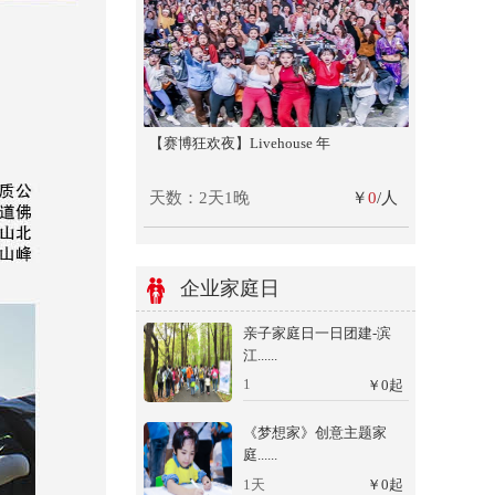
【赛博狂欢夜】Livehouse 年
天数：2天1晚
￥
0
/人
企业家庭日
亲子家庭日一日团建-滨
江......
1
￥
0
起
《梦想家》创意主题家
庭......
1天
￥
0
起