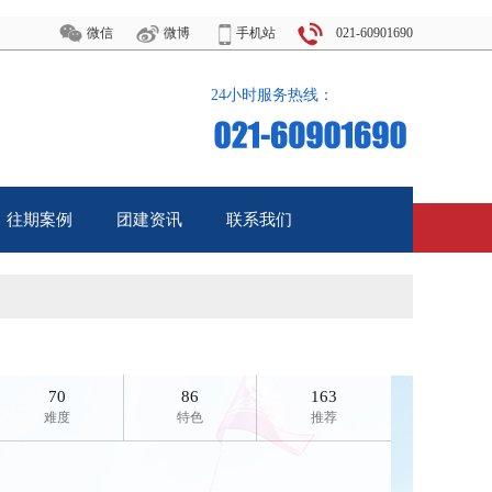
微信
微博
手机站
021-60901690
24小时服务热线：
往期案例
团建资讯
联系我们
Case
News
Call Us
70
86
163
难度
特色
推荐
产品经理说