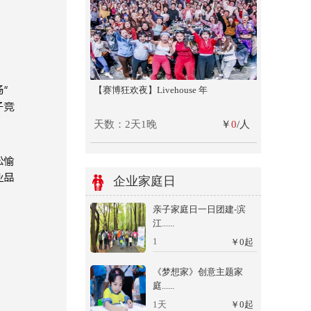
【赛博狂欢夜】Livehouse 年
天数：2天1晚
￥
0
/人
企业家庭日
亲子家庭日一日团建-滨
江......
1
￥
0
起
《梦想家》创意主题家
庭......
1天
￥
0
起