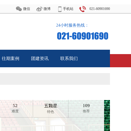
微信
微博
手机站
021-60901690
24小时服务热线：
往期案例
团建资讯
联系我们
Case
News
Call Us
52
109
五颗星
难度
推荐
特色
产品经理说