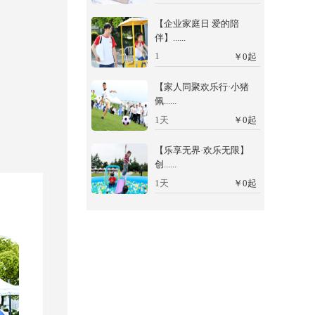
【企业家庭日 爱的陪
伴】......
1
￥
0
起
【家人同聚欢乐行·小猪
佩......
1天
￥
0
起
【乐享无界·欢乐无限】
创......
1天
￥
0
起